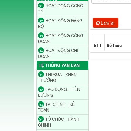
CÔNG TY
HOẠT ĐỘNG CÔNG
01
TY
HOẠT ĐỘNG ĐẢNG
02
Làm lại
BỘ
HOẠT ĐỘNG CÔNG
03
ĐOÀN
STT
Số hiệu
HOẠT ĐỘNG CHI
04
ĐOÀN
HỆ THỐNG VĂN BẢN
THI ĐUA - KHEN
01
THƯỞNG
LAO ĐỘNG - TIỀN
02
LƯƠNG
TÀI CHÍNH - KẾ
03
TOÁN
TỔ CHỨC - HÀNH
04
CHÍNH