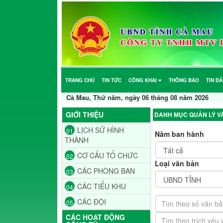
TRANG CHỦ
TIN TỨC
CÔNG KHAI
THÔNG BÁO
TIN Đ
Cà Mau, Thứ năm, ngày 06 tháng 08 năm 2026
GIỚI THIỆU
DANH MỤC QUẢN LÝ V
LỊCH SỬ HÌNH
01
Năm ban hành
THÀNH
CƠ CẤU TỔ CHỨC
02
Loại văn bản
CÁC PHÒNG BAN
03
CÁC TIỂU KHU
04
CÁC ĐỘI
05
CÁC HOẠT ĐỘNG