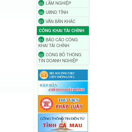
LÂM NGHIỆP
05
UBND TỈNH
06
VĂN BẢN KHÁC
07
CÔNG KHAI TÀI CHÍNH
BÁO CÁO CÔNG
01
KHAI TÀI CHÍNH
CÔNG BỐ THÔNG
02
TIN DOANH NGHIỆP