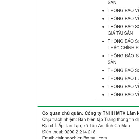
SẢN
THÔNG BÁO VỀ
THÔNG BÁO VỀ
THÔNG BÁO SỐ
GIÁ TÀI SẢN
THÔNG BÁO SỐ
THÁC CHÍNH R
THÔNG BÁO SỐ
SẢN
THÔNG BÁO SỐ
THÔNG BÁO LỰ
THÔNG BÁO VỀ
THÔNG BÁO VỀ
Cơ quan chủ quản: Công ty TNHH MTV Lâm N
Chịu trách nhiệm: Ban biên tập Trang thông ti
Địa chỉ: Ấp Tân Tạo, xã Tân Ân, tỉnh Cà Mau
Điện thoại: 0290 2 214 218
Email: ctylnngochien@gmail.com