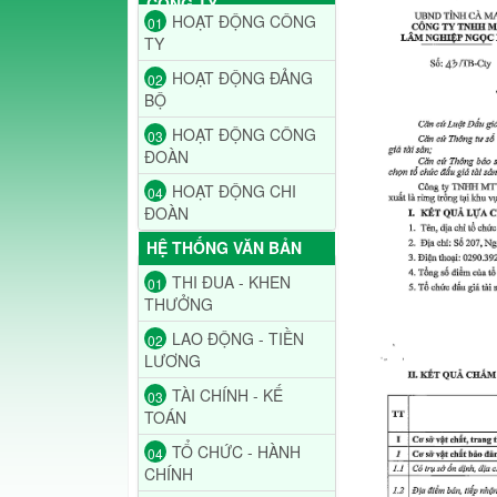
CÔNG TY
HOẠT ĐỘNG CÔNG
01
TY
HOẠT ĐỘNG ĐẢNG
02
BỘ
HOẠT ĐỘNG CÔNG
03
ĐOÀN
HOẠT ĐỘNG CHI
04
ĐOÀN
HỆ THỐNG VĂN BẢN
THI ĐUA - KHEN
01
THƯỞNG
LAO ĐỘNG - TIỀN
02
LƯƠNG
TÀI CHÍNH - KẾ
03
TOÁN
TỔ CHỨC - HÀNH
04
CHÍNH