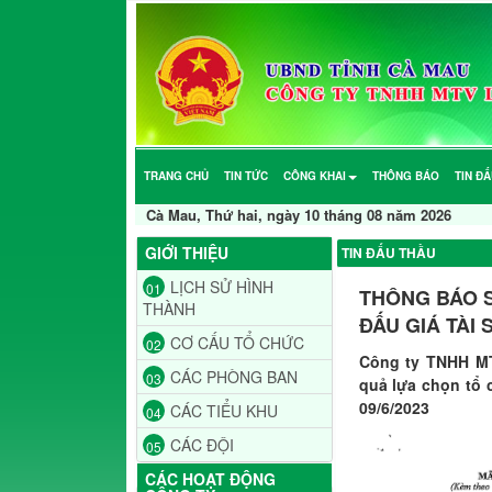
TRANG CHỦ
TIN TỨC
CÔNG KHAI
THÔNG BÁO
TIN Đ
Cà Mau, Thứ hai, ngày 10 tháng 08 năm 2026
GIỚI THIỆU
TIN ĐẤU THẦU
LỊCH SỬ HÌNH
01
THÔNG BÁO S
THÀNH
ĐẤU GIÁ TÀI
CƠ CẤU TỔ CHỨC
02
Công ty TNHH MT
CÁC PHÒNG BAN
03
quả lựa chọn tổ 
09/6/2023
CÁC TIỂU KHU
04
CÁC ĐỘI
05
CÁC HOẠT ĐỘNG