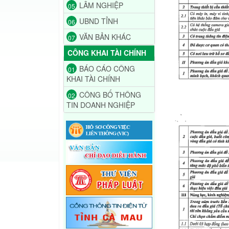
LÂM NGHIỆP
05
UBND TỈNH
06
VĂN BẢN KHÁC
07
CÔNG KHAI TÀI CHÍNH
BÁO CÁO CÔNG
01
KHAI TÀI CHÍNH
CÔNG BỐ THÔNG
02
TIN DOANH NGHIỆP