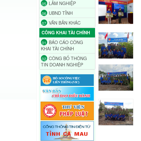
LÂM NGHIỆP
05
UBND TỈNH
06
VĂN BẢN KHÁC
07
CÔNG KHAI TÀI CHÍNH
BÁO CÁO CÔNG
01
KHAI TÀI CHÍNH
CÔNG BỐ THÔNG
02
TIN DOANH NGHIỆP