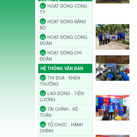
CÔNG TY
HOẠT ĐỘNG CÔNG
01
TY
HOẠT ĐỘNG ĐẢNG
02
BỘ
HOẠT ĐỘNG CÔNG
03
ĐOÀN
HOẠT ĐỘNG CHI
04
ĐOÀN
HỆ THỐNG VĂN BẢN
THI ĐUA - KHEN
01
THƯỞNG
LAO ĐỘNG - TIỀN
02
LƯƠNG
TÀI CHÍNH - KẾ
03
TOÁN
TỔ CHỨC - HÀNH
04
CHÍNH