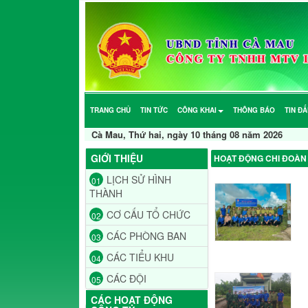
TRANG CHỦ
TIN TỨC
CÔNG KHAI
THÔNG BÁO
TIN Đ
Cà Mau, Thứ hai, ngày 10 tháng 08 năm 2026
GIỚI THIỆU
HOẠT ĐỘNG CHI ĐOÀN
LỊCH SỬ HÌNH
01
THÀNH
CƠ CẤU TỔ CHỨC
02
CÁC PHÒNG BAN
03
CÁC TIỂU KHU
04
CÁC ĐỘI
05
CÁC HOẠT ĐỘNG