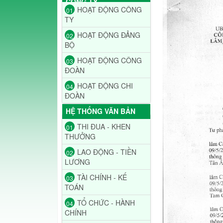
CÔNG TY
HOẠT ĐỘNG CÔNG
01
TY
HOẠT ĐỘNG ĐẢNG
02
BỘ
HOẠT ĐỘNG CÔNG
03
ĐOÀN
HOẠT ĐỘNG CHI
04
ĐOÀN
HỆ THỐNG VĂN BẢN
THI ĐUA - KHEN
01
THƯỞNG
LAO ĐỘNG - TIỀN
02
LƯƠNG
TÀI CHÍNH - KẾ
03
TOÁN
TỔ CHỨC - HÀNH
04
CHÍNH