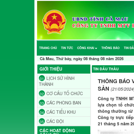
TRANG CHỦ
TIN TỨC
CÔNG KHAI
THÔNG BÁO
TIN Đ
Cà Mau, Thứ bảy, ngày 08 tháng 08 năm 2026
GIỚI THIỆU
TIN ĐẤU THẦU
LỊCH SỬ HÌNH
01
THÔNG BÁO V
THÀNH
SẢN
(21/05/2024
CƠ CẤU TỔ CHỨC
02
Công ty TNHH MT
CÁC PHÒNG BAN
03
lựa chọn tổ chức
thông thường từ 
CÁC TIỂU KHU
04
Công ty trực tiế
CÁC ĐỘI
05
21 tháng 5 năm 2
CÁC HOẠT ĐỘNG