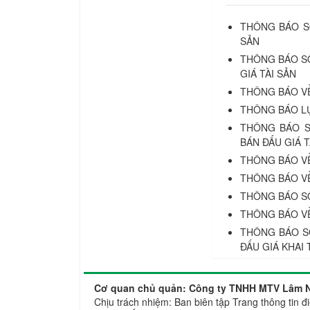
THÔNG BÁO SỐ
SẢN
THÔNG BÁO SỐ
GIÁ TÀI SẢN
THÔNG BÁO VỀ
THÔNG BÁO LỰ
THÔNG BÁO S
BÁN ĐẤU GIÁ T
THÔNG BÁO VỀ
THÔNG BÁO VỀ
THÔNG BÁO SỐ
THÔNG BÁO VỀ
THÔNG BÁO S
ĐẤU GIÁ KHAI
Cơ quan chủ quản: Công ty TNHH MTV Lâm N
Chịu trách nhiệm: Ban biên tập Trang thông ti