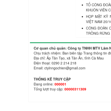
TỔ CÔNG ĐOÀ
KHUÔN VIÊN 
HỌP MẶT KỸ 
VIỆT NAM 20/10
CÔNG ĐOÀN C
TRỒNG RỪNG 
Cơ quan chủ quản: Công ty TNHH MTV Lâm N
Chịu trách nhiệm: Ban biên tập Trang thông ti
Địa chỉ: Ấp Tân Tạo, xã Tân Ân, tỉnh Cà Mau
Điện thoại: 0290 2 214 218
Email: ctylnngochien@gmail.com
THỐNG KÊ TRUY CẬP
Đang online:
000001
Tổng lượt truy cập:
00000311309