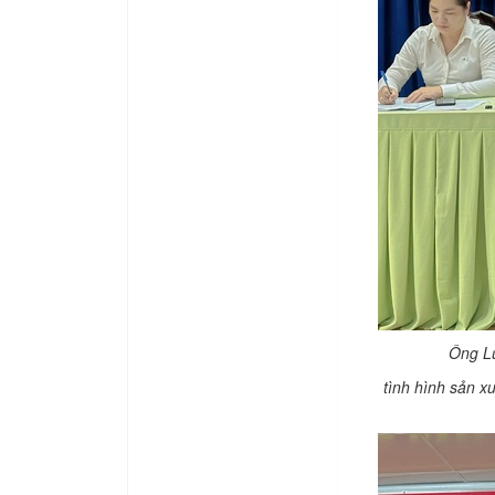
Ông L
tình hình sản x