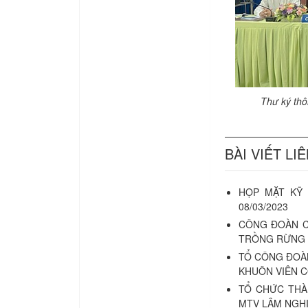
Thư ký thô
BÀI VIẾT LI
HỌP MẶT KỸ 
08/03/2023
CÔNG ĐOÀN C
TRỒNG RỪNG 
TỔ CÔNG ĐOÀ
KHUÔN VIÊN 
TỔ CHỨC THÀ
MTV LÂM NGHI