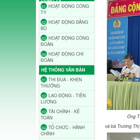
CÔNG TY
HOẠT ĐỘNG CÔNG
01
TY
HOẠT ĐỘNG ĐẢNG
02
BỘ
HOẠT ĐỘNG CÔNG
03
ĐOÀN
HOẠT ĐỘNG CHI
04
ĐOÀN
HỆ THỐNG VĂN BẢN
THI ĐUA - KHEN
01
THƯỞNG
LAO ĐỘNG - TIỀN
02
LƯƠNG
TÀI CHÍNH - KẾ
03
Ông T
TOÁN
và bà Trương Thị
TỔ CHỨC - HÀNH
04
CHÍNH