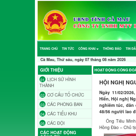
TRANG CHỦ
TIN TỨC
CÔNG KHAI
THÔNG BÁO
TIN Đ
Cà Mau, Thứ sáu, ngày 07 tháng 08 năm 2026
GIỚI THIỆU
HOẠT ĐỘNG CÔNG ĐO
LỊCH SỬ HÌNH
01
HỘI NGHỊ NG
THÀNH
Ngày 11/02/2026
CƠ CẤU TỔ CHỨC
02
Hiển, Hội nghị N
CÁC PHÒNG BAN
03
nghiêm túc, dân 
48/56 người lao 
CÁC TIỂU KHU
04
Ông Tiêu Minh Lu
CÁC ĐỘI
05
Hồng Đào – Chủ tịc
CÁC HOẠT ĐỘNG