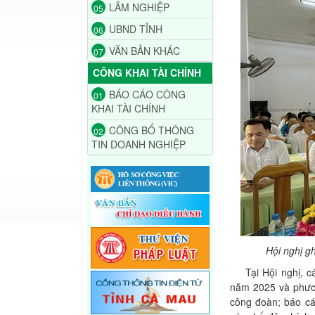
LÂM NGHIỆP
05
UBND TỈNH
06
VĂN BẢN KHÁC
07
CÔNG KHAI TÀI CHÍNH
BÁO CÁO CÔNG
01
KHAI TÀI CHÍNH
CÔNG BỐ THÔNG
02
TIN DOANH NGHIỆP
Hội nghị g
Tại Hội nghị, các
năm 2025 và phươ
công đoàn; báo cá