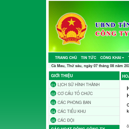
TRANG CHỦ
TIN TỨC
CÔNG KHAI
Cà Mau, Thứ sáu, ngày 07 tháng 08 năm 20
GIỚI THIỆU
HO
LỊCH SỬ HÌNH THÀNH
01
CƠ CẤU TỔ CHỨC
02
CÁC PHÒNG BAN
03
C
k
CÁC TIỂU KHU
04
H
CÁC ĐỘI
05
ô