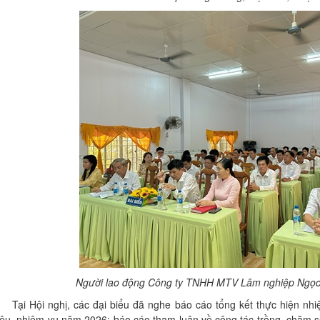
Người lao động Công ty TNHH MTV Lâm nghiệp Ngọc 
ại Hội nghị, các đại biểu đã nghe báo cáo tổng kết thực hiện n
iêu, nhiệm vụ năm 2026; báo cáo tham luận về công tác trồng, chăm só