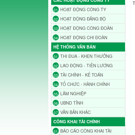
CÁC HOẠT ĐỘNG CÔNG TY
T
HOẠT ĐỘNG CÔNG TY
01
HOẠT ĐỘNG ĐẢNG BỘ
02
HOẠT ĐỘNG CÔNG ĐOÀN
03
HOẠT ĐỘNG CHI ĐOÀN
04
HỆ THỐNG VĂN BẢN
THI ĐUA - KHEN THƯỞNG
01
LAO ĐỘNG - TIỀN LƯƠNG
02
TÀI CHÍNH - KẾ TOÁN
03
TỔ CHỨC - HÀNH CHÍNH
04
LÂM NGHIỆP
05
UBND TỈNH
06
VĂN BẢN KHÁC
07
CÔNG KHAI TÀI CHÍNH
BÁO CÁO CÔNG KHAI TÀI
01