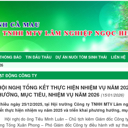
THÔNG BÁO
TIN ĐẤU THẦU
DỰ ÁN NUÔI TÔM SINH THÁI
LIÊN HỆ
26
ẠT ĐỘNG CÔNG TY
HỘI NGHỊ TỔNG KẾT THỰC HIỆN NHIỆM VỤ NĂM 20
HƯỚNG, MỤC TIÊU, NHIỆM VỤ NĂM 2026
(15/01/2026)
hiều ngày 25/12/2025, tại Hội trường Công ty TNHH MTV Lâm ng
ết thực hiện nhiệm vụ năm 2025 và triển khai phương hướng, mụ
ội nghị do ông Tiêu Minh Luân – Chủ tịch kiêm Giám đốc Công t
ng Tống Xuân Phong – Phó Giám đốc Công ty điều hành với sự tha