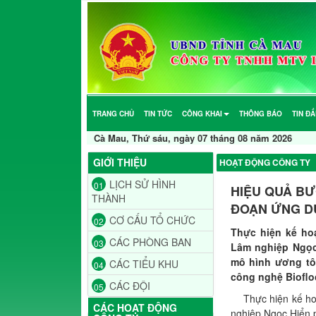
TRANG CHỦ
TIN TỨC
CÔNG KHAI
THÔNG BÁO
TIN Đ
Cà Mau, Thứ sáu, ngày 07 tháng 08 năm 2026
GIỚI THIỆU
HOẠT ĐỘNG CÔNG TY
LỊCH SỬ HÌNH
01
HIỆU QUẢ BƯ
THÀNH
ĐOẠN ỨNG D
CƠ CẤU TỔ CHỨC
02
Thực hiện kế ho
CÁC PHÒNG BAN
03
Lâm nghiệp Ngọc
mô hình ương tô
CÁC TIỂU KHU
04
công nghệ Bioflo
CÁC ĐỘI
05
Thực hiện kế hoạ
CÁC HOẠT ĐỘNG
nghiệp Ngọc Hiển p