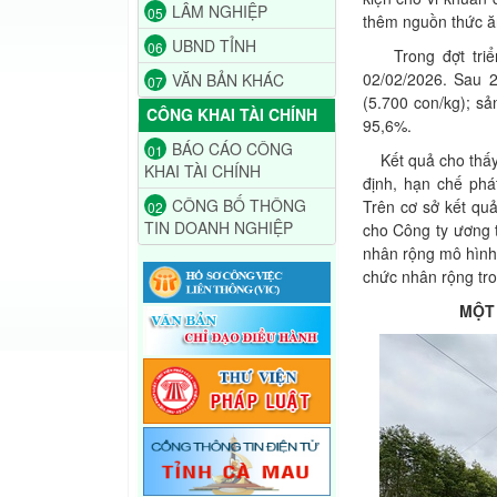
LÂM NGHIỆP
05
thêm nguồn thức ăn
UBND TỈNH
06
Trong đợt triển 
02/02/2026. Sau 
VĂN BẢN KHÁC
07
(5.700 con/kg); sả
CÔNG KHAI TÀI CHÍNH
95,6%.
BÁO CÁO CÔNG
01
Kết quả cho thấy 
KHAI TÀI CHÍNH
định, hạn chế phá
CÔNG BỐ THÔNG
Trên cơ sở kết quả
02
TIN DOANH NGHIỆP
cho Công ty ương t
nhân rộng mô hình 
chức nhân rộng tron
MỘT