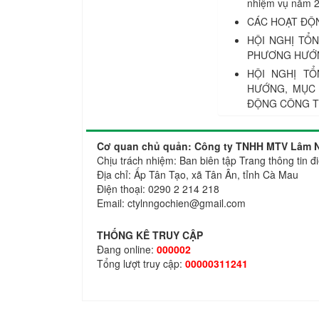
nhiệm vụ năm 20
CÁC HOẠT ĐỘN
HỘI NGHỊ TỔN
PHƯƠNG HƯỚNG
HỘI NGHỊ T
HƯỚNG, MỤC 
ĐỘNG CÔNG T
Cơ quan chủ quản: Công ty TNHH MTV Lâm N
Chịu trách nhiệm: Ban biên tập Trang thông ti
Địa chỉ: Ấp Tân Tạo, xã Tân Ân, tỉnh Cà Mau
Điện thoại: 0290 2 214 218
Email: ctylnngochien@gmail.com
THỐNG KÊ TRUY CẬP
Đang online:
000002
Tổng lượt truy cập:
00000311241