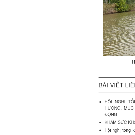
H
BÀI VIẾT LI
HỘI NGHỊ T
HƯỚNG, MỤC 
ĐỘNG
KHÁM SỨC KHỎ
Hội nghị tổng 