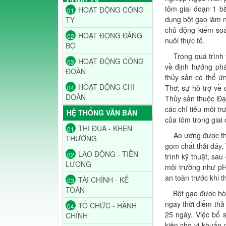
CÔNG TY
tôm giai đoạn 1 b
HOẠT ĐỘNG CÔNG
01
dụng bột gạo làm n
TY
chủ động kiểm soát
HOẠT ĐỘNG ĐẢNG
02
nuôi thực tế.
BỘ
Trong quá trình tr
HOẠT ĐỘNG CÔNG
03
về định hướng phá
ĐOÀN
thủy sản có thể ứ
HOẠT ĐỘNG CHI
Thơ; sự hỗ trợ về 
04
ĐOÀN
Thủy sản thuộc Đại
các chỉ tiêu môi t
HỆ THỐNG VĂN BẢN
của tôm trong giai
THI ĐUA - KHEN
01
Ao ương được thiết
THƯỞNG
gom chất thải đáy.
LAO ĐỘNG - TIỀN
02
trình kỹ thuật, sa
LƯƠNG
môi trường như pH
an toàn trước khi t
TÀI CHÍNH - KẾ
03
TOÁN
Bột gạo được hòa 
ngay thời điểm thả 
TỔ CHỨC - HÀNH
04
25 ngày. Việc bổ 
CHÍNH
kiện cho vi khuẩn 